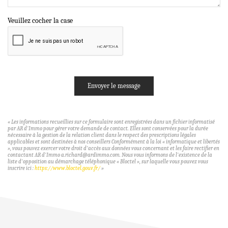
Veuillez cocher la case
Envoyer le message
« Les informations recueillies sur ce formulaire sont enregistrées dans un fichier informatisé
par AR d'Immo pour gérer votre demande de contact. Elles sont conservées pour la durée
nécessaire à la gestion de la relation client dans le respect des prescriptions légales
applicables et sont destinées à nos conseillers Conformément à la loi « informatique et libertés
», vous pouvez exercer votre droit d'accès aux données vous concernant et les faire rectifier en
contactant AR d'Immo a.richard@ardimmo.com. Nous vous informons de l'existence de la
liste d'opposition au démarchage téléphonique « Bloctel », sur laquelle vous pouvez vous
inscrire ici :
https://www.bloctel.gouv.fr/
»