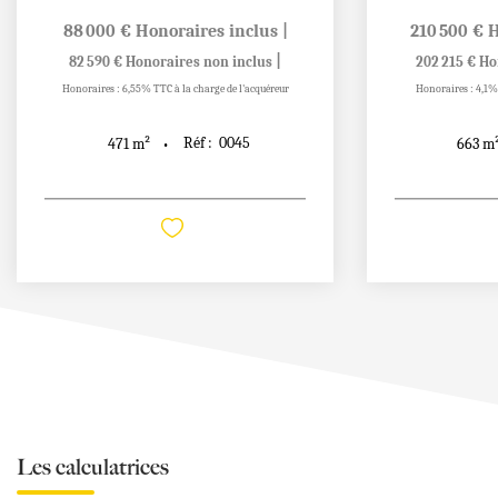
88 000 €
Honoraires inclus
|
210 500 €
H
|
82 590 €
Honoraires non inclus
202 215 €
Ho
Honoraires : 6,55% TTC à la charge de l'acquéreur
Honoraires : 4,1% 
Réf :
0045
471
m²
663
m
Les calculatrices