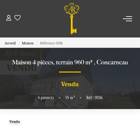
ACHETER
Accueil
Maison
Référence 0016
ESTIMER
Maison 4 pièces, terrain 960 m²
,
Concarneau
NOS BIENS VENDUS
Vendu
NOTRE AGENCE
4
pièce(s)
•
74
m²
•
Réf : 0016
Nous Rejoindre
Nos Actualités
Vendu
Notre Agence