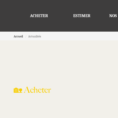
ACHETER
ESTIMER
NOS 
Accueil
Actualités
🏡 Acheter
Où acheter une maison à Trégunc ? N
guide pour choisir le secteur qui vous