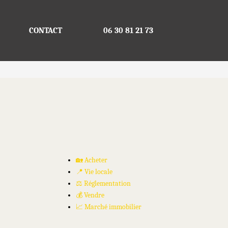
CONTACT
06 30 81 21 73
🏡 Acheter
📍 Vie locale
⚖️ Réglementation
💰 Vendre
📈 Marché immobilier