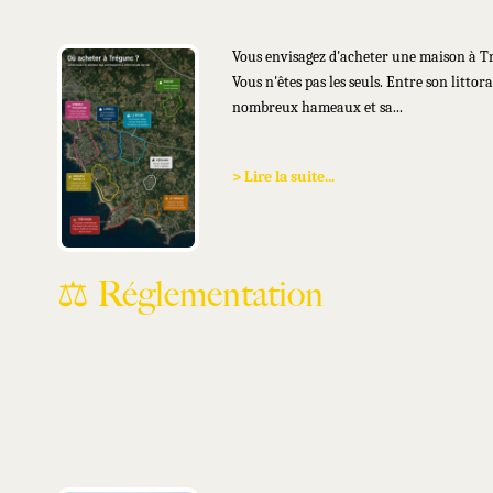
correspond
Vous envisagez d'acheter une maison à T
Vous n'êtes pas les seuls. Entre son littoral
nombreux hameaux et sa...
> Lire la suite...
⚖️ Réglementation
Inondations et sinistre entre compro
et vente : quelles conséquences pour v
bien immobilier ?
Les récentes inondations dans le Finistèr
notamment à Pont-Aven, Quimperlé, Qui