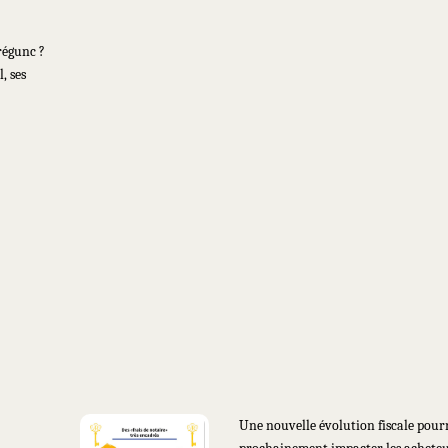
régunc ?
, ses
mis
🏛️ Frais de notaire : vers une hauss
otre
… sauf pour les primo-accédants
Une nouvelle évolution fiscale pour
prochainement impacter les achete
e Sud,
immobiliers en Cornouaille et ailleu
mper ou